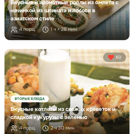
Вкусные и ароматные роллы из омлета с
начинкой из шпината и лосося в
азиатском стиле
4 порц.
1 ч + 28 мин
60
ВТОРЫЕ БЛЮДА
Вкусные котлеты из свежих креветок и
сладкой кукурузы с зеленью
4 порц.
2 ч 30 мин