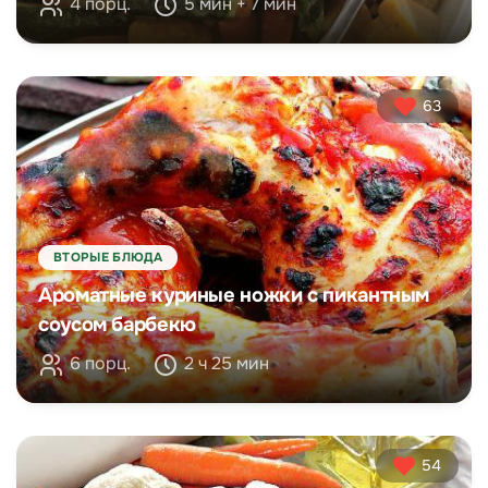
4 порц.
5 мин + 7 мин
63
ВТОРЫЕ БЛЮДА
Ароматные куриные ножки с пикантным
соусом барбекю
6 порц.
2 ч 25 мин
54