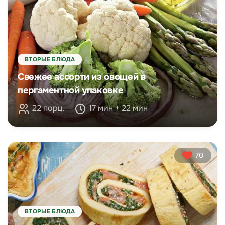
ВТОРЫЕ БЛЮДА
Свежее ассорти из овощей в
пергаментной упаковке
22 порц.
17 мин + 22 мин
70
ВТОРЫЕ БЛЮДА