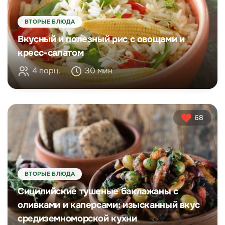
ВТОРЫЕ БЛЮДА
Вкусный и полезный рис с овощами и
кресс-салатом
4 порц.
30 мин
68
ВТОРЫЕ БЛЮДА
Сицилийские тушеные баклажаны с
оливками и каперсами: изысканный вкус
средиземноморской кухни