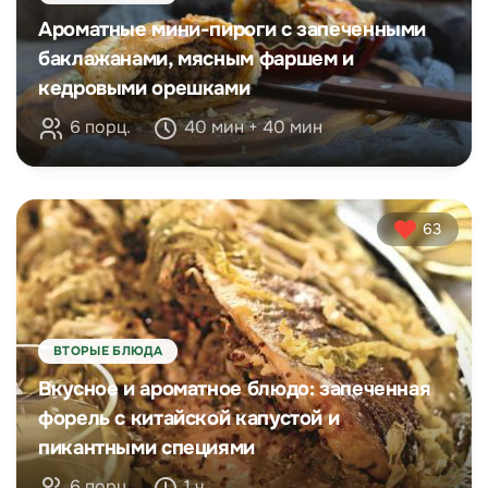
Ароматные мини-пироги с запеченными
баклажанами, мясным фаршем и
кедровыми орешками
6 порц.
40 мин + 40 мин
63
ВТОРЫЕ БЛЮДА
Вкусное и ароматное блюдо: запеченная
форель с китайской капустой и
пикантными специями
6 порц.
1 ч