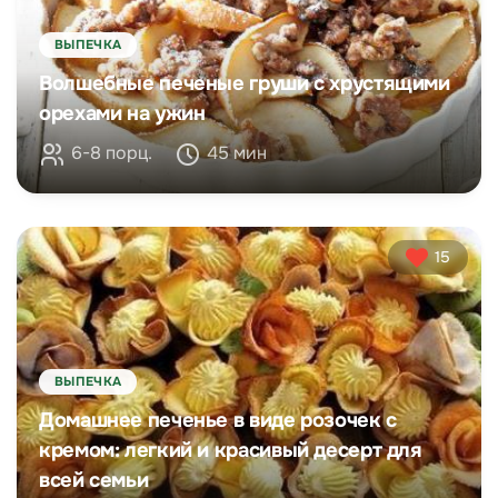
ВЫПЕЧКА
Волшебные печеные груши с хрустящими
орехами на ужин
6-8 порц.
45 мин
15
ВЫПЕЧКА
Домашнее печенье в виде розочек с
кремом: легкий и красивый десерт для
всей семьи