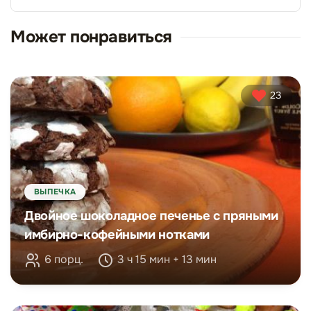
Может понравиться
23
ВЫПЕЧКА
Двойное шоколадное печенье с пряными
имбирно-кофейными нотками
6 порц.
3 ч 15 мин + 13 мин