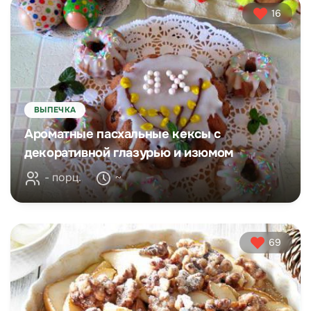
16
ВЫПЕЧКА
Ароматные пасхальные кексы с
декоративной глазурью и изюмом
- порц.
~
69