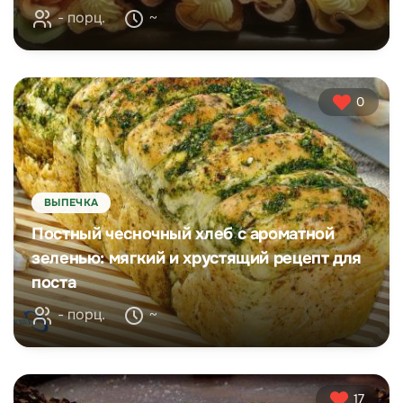
- порц.
~
0
ВЫПЕЧКА
Постный чесночный хлеб с ароматной
зеленью: мягкий и хрустящий рецепт для
поста
- порц.
~
17