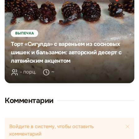
ВЫПЕЧКА
Торт «Сигулда» с вареньем из сосновых
шишек и бальзамом: авторский десерт с
латвийским акцентом
- порц.
~
Комментарии
Войдите в систему, чтобы оставить
комментарий