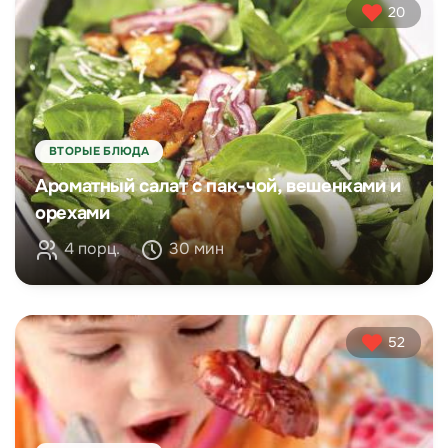
20
ВТОРЫЕ БЛЮДА
Ароматный салат с пак-чой, вешенками и
орехами
4 порц.
30 мин
52