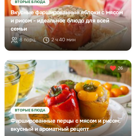
ВТОРЫЕ БЛЮДА
Вкусные фаршированные яблоки с мясом
и рисом - идеальное блюдо для всей
семьи
8 порц.
2 ч 40 мин
26
ВТОРЫЕ БЛЮДА
Фаршированные перцы с мясом и рисом:
вкусный и ароматный рецепт