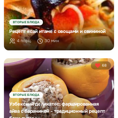
ВТОРЫЕ БЛЮДА
Рецепт ясай итаме с овощами и свининой
4 порц.
30 мин
68
ВТОРЫЕ БЛЮДА
Узбекский деликатес: фаршированная
айва с бараниной - традиционный рецепт