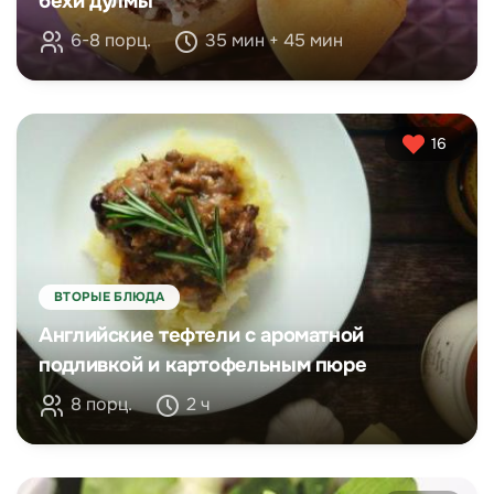
бехи дулмы
6-8 порц.
35 мин + 45 мин
16
ВТОРЫЕ БЛЮДА
Английские тефтели с ароматной
подливкой и картофельным пюре
8 порц.
2 ч