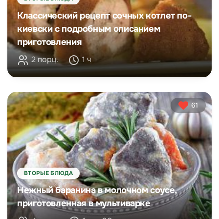
Классический рецепт сочных котлет по-
киевски с подробным описанием
приготовления
2 порц.
1 ч
61
ВТОРЫЕ БЛЮДА
Нежный баранина в молочном соусе,
приготовленная в мультиварке