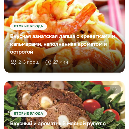
ВТОРЫЕ БЛЮДА
Вкусная азиатская лапша с креветками и
кальмарами, наполненная ароматом и
остротой
2-3 порц.
27 мин
63
ВТОРЫЕ БЛЮДА
Вкусный и ароматный мясной рулет с