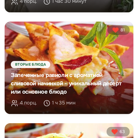
4 порц.
1 час 30 минут
81
ВТОРЫЕ БЛЮДА
Запеченные равиоли с ароматной
сливовой начинкой - уникальный десерт
или основное блюдо
4 порц.
1 ч 35 мин
63