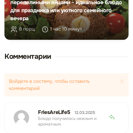
перепелиными яйцами - идеальное блюдо
для праздника или уютного семейного
вечера
8 порц.
1 час 10 минут
Комментарии
Войдите в систему, чтобы оставить
комментарий
FriesAreLife5
12.03.2025
Блюдо получилось нежным и
ароматным.