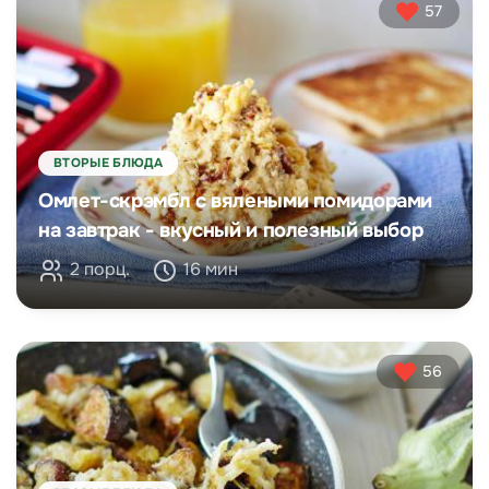
57
ВТОРЫЕ БЛЮДА
Омлет-скрэмбл с вялеными помидорами
на завтрак - вкусный и полезный выбор
2 порц.
16 мин
56