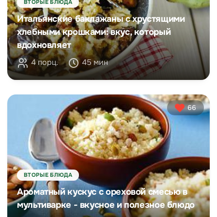
ВТОРЫЕ БЛЮДА
Итальянские баклажаны с хрустящими
хлебными крошками: вкус, который
вдохновляет
4 порц.
45 мин
66
ВТОРЫЕ БЛЮДА
Ароматный кускус с ореховой смесью в
мультиварке - вкусное и полезное блюдо