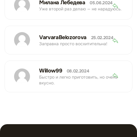
Милана Лебедева
05.06.2024
Уже второй раз делаю — не нарадуюсь.
VarvaraBelozorova
25.02.2024
Заправка просто восхитительна!
Willow99
08.02.2024
Быстро и легко приготовить, но очень
вкусно.