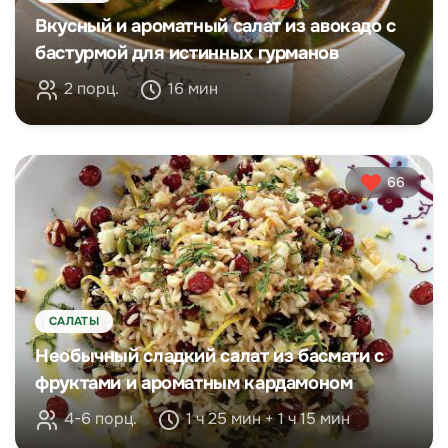
Вкусный и ароматный салат из авокадо с
бастурмой для истинных гурманов
2 порц.
16 мин
66
САЛАТЫ
Необычный сладкий салат из басмати с
фруктами и ароматным кардамоном
4-6 порц.
1 ч 25 мин + 1 ч 15 мин