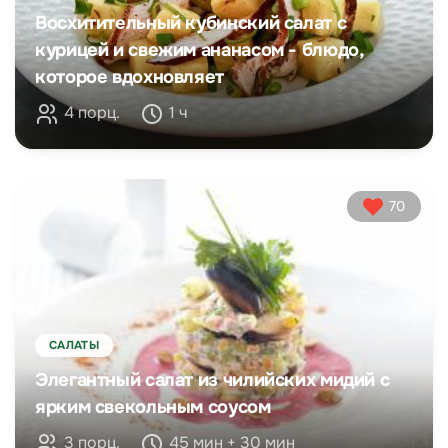
Восхитительный кубинский салат с
курицей и свежим ананасом - блюдо,
которое вдохновляет
4 порц.
1 ч
70
САЛАТЫ
Элегантный салат из чилийских мидий с
ярким свекольным соусом
3 порц.
45 мин + 30 мин