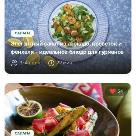
САЛАТЫ
Элегантный салат из авокадо, креветок и
фенхеля - идеальное блюдо для гурманов
3-4 порц.
22 мин
54
САЛАТЫ