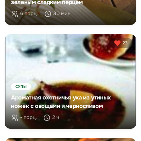
зеленым сладким перцем
6 порц.
30 мин
23
СУПЫ
Ароматная охотничья уха из утиных
ножек с овощами и черносливом
- порц.
2 ч