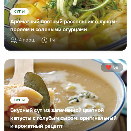
СУПЫ
Ароматный постный рассольник с луком-
пореем и солеными огурцами
4 порц.
1 ч
59
СУПЫ
Вкусный суп из запеченной цветной
капусты с голубым сыром: оригинальный
и ароматный рецепт