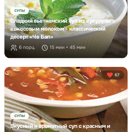
СУПЫ
Сладкий вьетнамский суп из кукурузы с
кокосовым молоком - классический
десерт «Че Бап»
6 порц.
15 мин + 45 мин
67
СУПЫ
Вкусный и ароматный суп с красным и