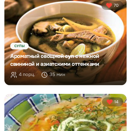
70
СУПЫ
Ароматный овощной суп с нежной
свининой и азиатскими оттенками
4 порц.
35 мин
14