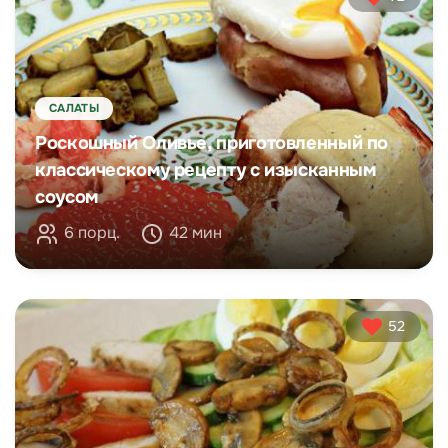
САЛАТЫ
Роскошный Оливье, приготовленный по
классическому рецепту с изысканным
соусом
6 порц.
42 мин
52