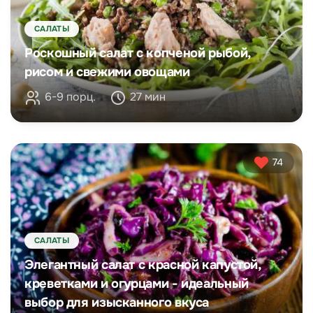
САЛАТЫ
Роскошный салат с копченой рыбой,
рисом и свежими овощами
6-9 порц.
27 мин
74
САЛАТЫ
Элегантный салат с красной капустой,
креветками и огурцами - идеальный
выбор для изысканного вкуса