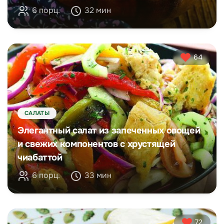
6 порц.
32 мин
64
САЛАТЫ
Элегантный салат из запеченных овощей
и свежих компонентов с хрустящей
чиабаттой
6 порц.
33 мин
72