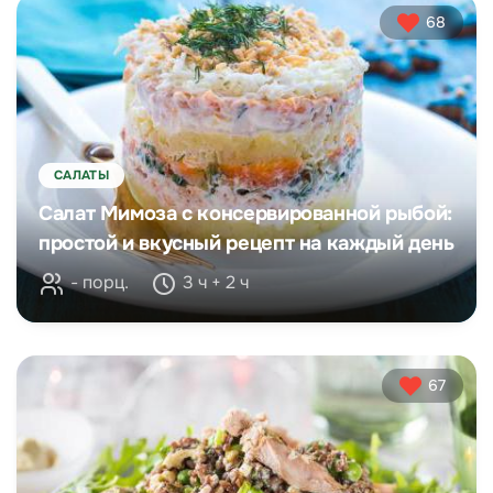
68
САЛАТЫ
Салат Мимоза с консервированной рыбой:
простой и вкусный рецепт на каждый день
- порц.
3 ч + 2 ч
67