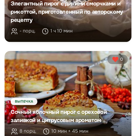
Элегантный пирог с дикими сморчками и
рикоттой, приготовленный по авторскому
рецепту
- порц.
1 ч 10 мин
0
ВЫПЕЧКА
Сочный яблочный пирог с ореховой
заливкой и цитрусовым ароматом
8 порц.
10 мин + 45 мин