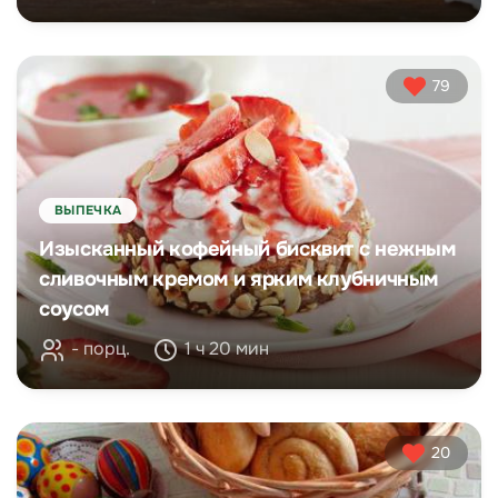
79
ВЫПЕЧКА
Изысканный кофейный бисквит с нежным
сливочным кремом и ярким клубничным
соусом
- порц.
1 ч 20 мин
20