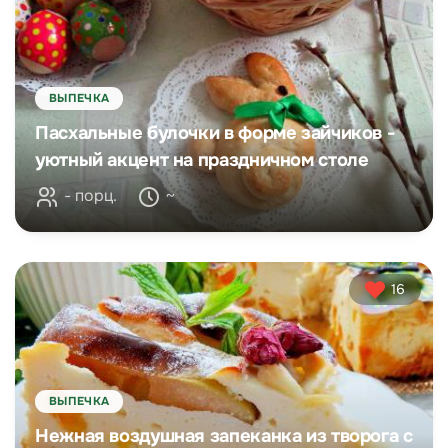
ВЫПЕЧКА
Пасхальные булочки в форме зайчиков -
уютный акцент на праздничном столе
- порц.
~
16
ВЫПЕЧКА
Нежная воздушная запеканка из творога с