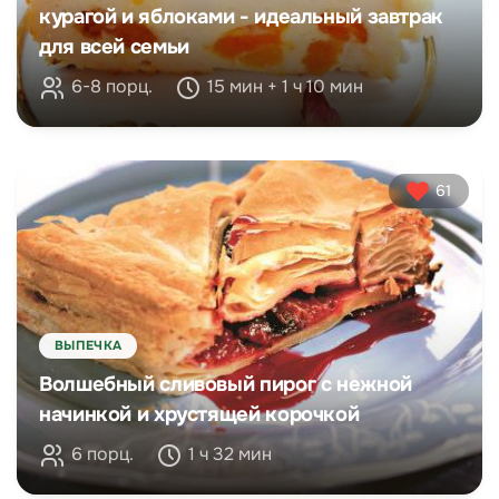
курагой и яблоками - идеальный завтрак
для всей семьи
6-8 порц.
15 мин + 1 ч 10 мин
61
ВЫПЕЧКА
Волшебный сливовый пирог с нежной
начинкой и хрустящей корочкой
6 порц.
1 ч 32 мин