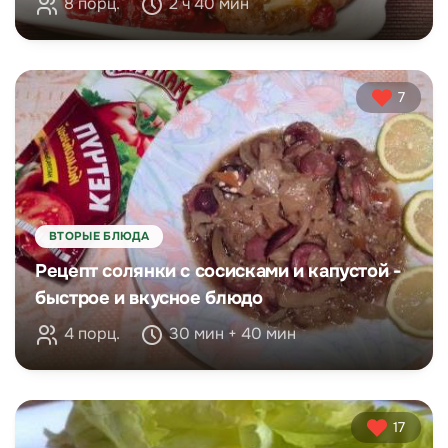
8 порц.
2 ч 40 мин
7
ВТОРЫЕ БЛЮДА
Рецепт солянки с сосисками и капустой -
быстрое и вкусное блюдо
4 порц.
30 мин + 40 мин
17