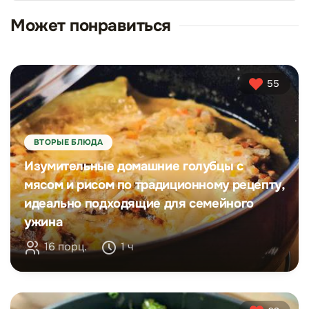
Может понравиться
55
ВТОРЫЕ БЛЮДА
Изумительные домашние голубцы с
мясом и рисом по традиционному рецепту,
идеально подходящие для семейного
ужина
16 порц.
1 ч