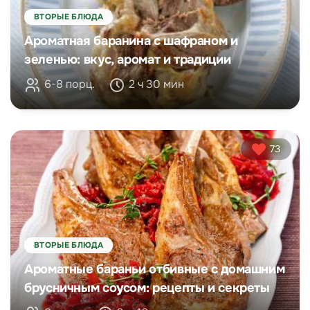
ВТОРЫЕ БЛЮДА
Ароматная баранина с шафраном и
зеленью: вкус, аромат и традиции
6-8 порц.
2 ч 30 мин
73
ВТОРЫЕ БЛЮДА
Ароматные бараньи отбивные с домашним
брусничным соусом: рецепты и секреты