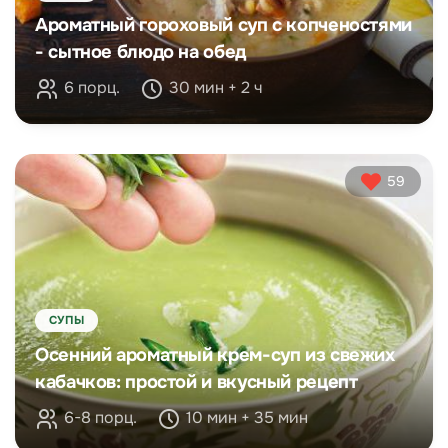
Ароматный гороховый суп с копченостями
- сытное блюдо на обед
6 порц.
30 мин + 2 ч
59
СУПЫ
Осенний ароматный крем-суп из свежих
кабачков: простой и вкусный рецепт
6-8 порц.
10 мин + 35 мин