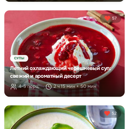
57
СУПЫ
Летний охлаждающий черешневый суп:
свежий и ароматный десерт
4-5 порц.
2 ч 15 мин + 50 мин
52