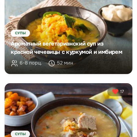
СУПЫ
Ароматный вегетарианский суп из
красной чечевицы с куркумой и имбирем
6-8 порц.
52 мин
17
СУПЫ