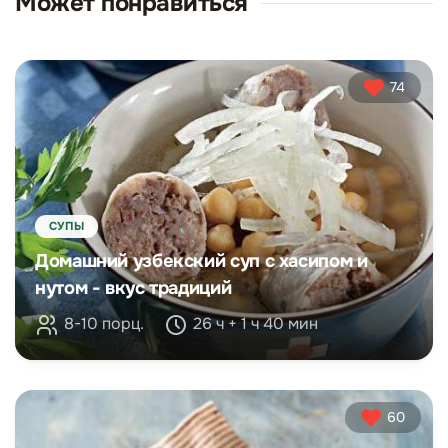
Может понравиться
74
СУПЫ
Домашний узбекский суп с хасипом и
нутом - вкус традиций
8-10 порц.
26 ч + 1 ч 40 мин
60