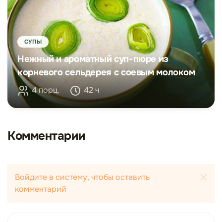
СУПЫ
Нежный и ароматный суп-пюре из
корневого сельдерея с соевым молоком
4 порц.
42 ч
Комментарии
Войдите в систему, чтобы оставить
комментарий