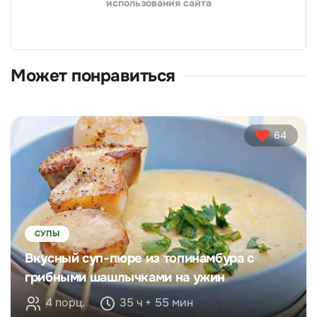
использования сайта
Может понравиться
64
СУПЫ
Вкусный суп-пюре из топинамбура с
грибными шашлычками на ужин
4 порц.
35 ч + 55 мин