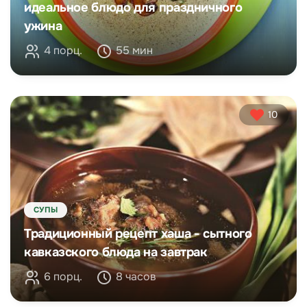
идеальное блюдо для праздничного
ужина
4 порц.
55 мин
10
СУПЫ
Традиционный рецепт хаша - сытного
кавказского блюда на завтрак
6 порц.
8 часов