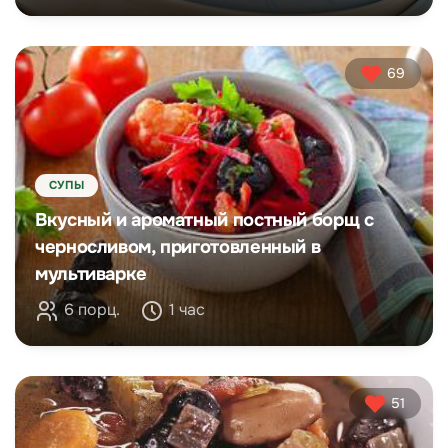
69
СУПЫ
Вкусный и ароматный постный борщ с
черносливом, приготовленный в
мультиварке
6 порц.
1 час
51