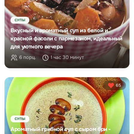
СУПЫ
Вкусный и ароматный суп из белой и
красной фасоли с пармезаном, идеальный
для уютного вечера
6 порц.
1 час 30 минут
65
СУПЫ
Ароматный грибной суп с сыром бри -