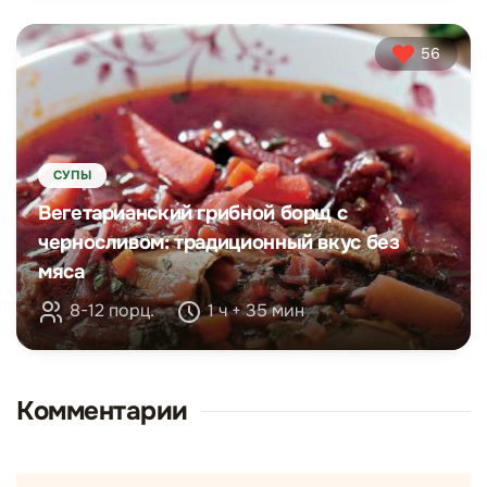
56
СУПЫ
Вегетарианский грибной борщ с
черносливом: традиционный вкус без
мяса
8-12 порц.
1 ч + 35 мин
Комментарии