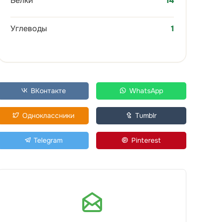
Белки
14
Углеводы
1
ВКонтакте
WhatsApp
Одноклассники
Tumblr
Telegram
Pinterest