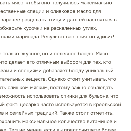
вать мясо, чтобы оно получилось максимально
чественные специи и оливковое масло для
заранее разделать птицу и дать ей настояться в
обжарьте кусочки на раскаленных углях,
тками маринада. Результат вас приятно удивит!
е только вкусное, но и полезное блюдо. Мясо
что делает его отличным выбором для тех, кто
равами и специями добавляет блюду уникальный
ательных веществ. Однако стоит учитывать, что
ать слишком мягким, поэтому важно соблюдать
зможность использовать спинки для бульона, что
й факт: цесарка часто используется в креольской
ов и семейных традиций. Также стоит отметить,
сохранить максимальное количество витаминов и
ке. Тем не менее, если вы предпочитаете более