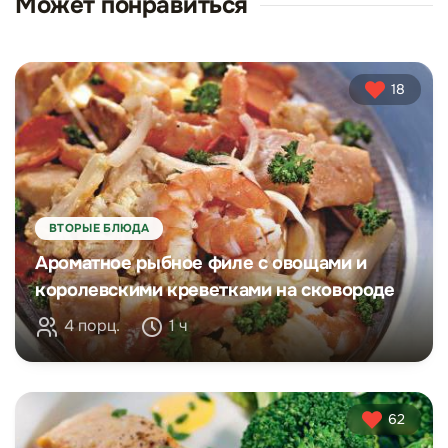
Может понравиться
18
ВТОРЫЕ БЛЮДА
Ароматное рыбное филе с овощами и
королевскими креветками на сковороде
4 порц.
1 ч
62