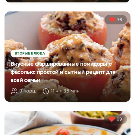
76
ВТОРЫЕ БЛЮДА
Вкусные фаршированные помидоры с
фасолью: простой и сытный рецепт для
всей семьи
9 порц.
11 ч + 35 мин
69