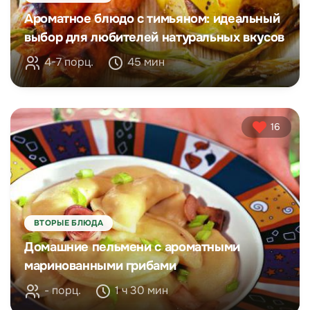
Ароматное блюдо с тимьяном: идеальный
выбор для любителей натуральных вкусов
4-7 порц.
45 мин
16
ВТОРЫЕ БЛЮДА
Домашние пельмени с ароматными
маринованными грибами
- порц.
1 ч 30 мин