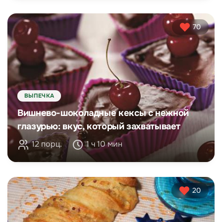
70
ВЫПЕЧКА
Вишнево-шоколадные кексы с нежной
глазурью: вкус, который захватывает
12 порц.
1 ч 10 мин
20