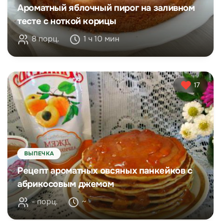
Ароматный яблочный пирог на заливном
тесте с ноткой корицы
8 порц.
1 ч 10 мин
17
ВЫПЕЧКА
Рецепт ароматных овсяных панкейков с
абрикосовым джемом
- порц.
~