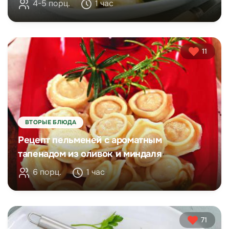
4-5 порц.
1 час
11
ВТОРЫЕ БЛЮДА
Рецепт пельменей с ароматным
тапенадом из оливок и миндаля
6 порц.
1 час
71