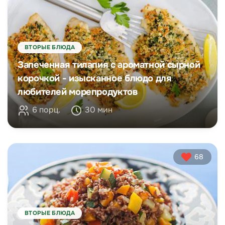
ВТОРЫЕ БЛЮДА
Запеченная тилапия с ароматной сырной
корочкой - изысканное блюдо для
любителей морепродуктов
6 порц.
30 мин
68
ВТОРЫЕ БЛЮДА