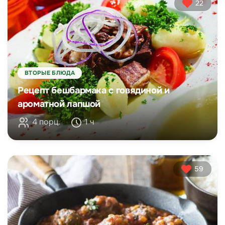
22
ВТОРЫЕ БЛЮДА
Рецепт бешбармака с говядиной и
ароматной лапшой
4 порц.
1 ч
59