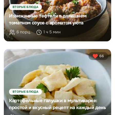
ВТОРЫЕ БЛЮДА
Изысканные тефтели в домашнем
томатном соусе с ароматом уюта
6 порц.
1 ч 5 мин
66
ВТОРЫЕ БЛЮДА
Картофельные галушки в мультиварке:
простой и вкусный рецепт на каждый день