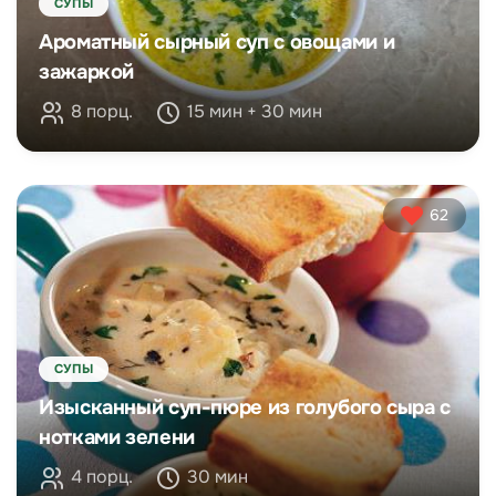
СУПЫ
Ароматный сырный суп с овощами и
зажаркой
8 порц.
15 мин + 30 мин
62
СУПЫ
Изысканный суп-пюре из голубого сыра с
нотками зелени
4 порц.
30 мин