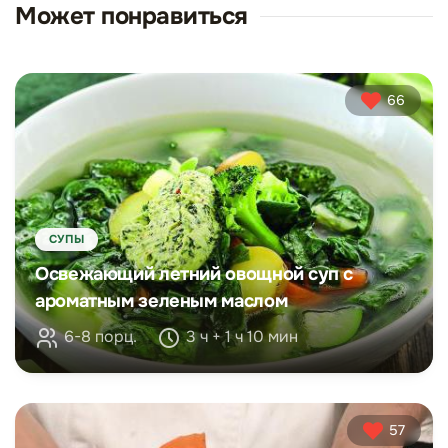
Может понравиться
66
СУПЫ
Освежающий летний овощной суп с
ароматным зеленым маслом
6-8 порц.
3 ч + 1 ч 10 мин
57