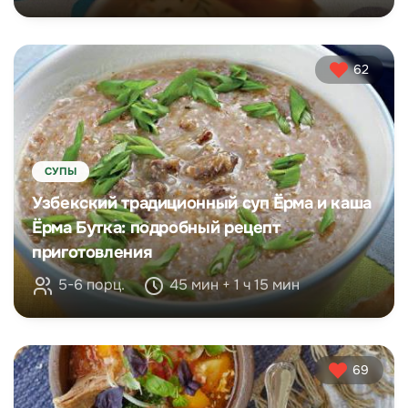
62
СУПЫ
Узбекский традиционный суп Ёрма и каша
Ёрма Бутка: подробный рецепт
приготовления
5-6 порц.
45 мин + 1 ч 15 мин
69