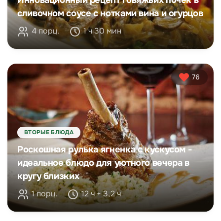
Инновационный рецепт говяжьих почек в
сливочном соусе с нотками вина и огурцов
4 порц.
1 ч 30 мин
76
ВТОРЫЕ БЛЮДА
Роскошная рулька ягненка с кускусом -
идеальное блюдо для уютного вечера в
кругу близких
1 порц.
12 ч + 3,2 ч