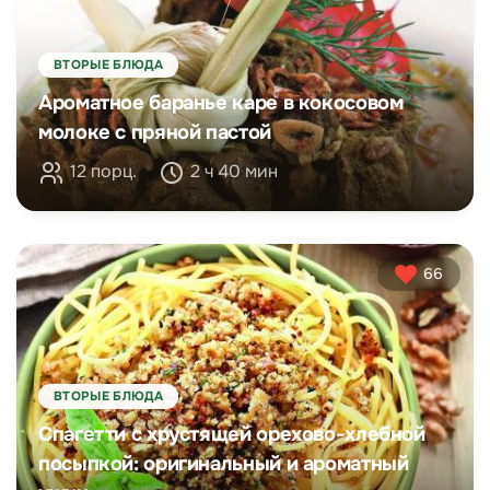
ВТОРЫЕ БЛЮДА
Ароматное баранье каре в кокосовом
молоке с пряной пастой
12 порц.
2 ч 40 мин
66
ВТОРЫЕ БЛЮДА
Спагетти с хрустящей орехово-хлебной
посыпкой: оригинальный и ароматный