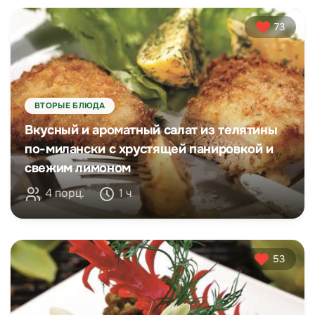
73
ВТОРЫЕ БЛЮДА
Вкусный и ароматный салат из телятины
по-милански с хрустящей панировкой и
свежим лимоном
4 порц.
1 ч
53