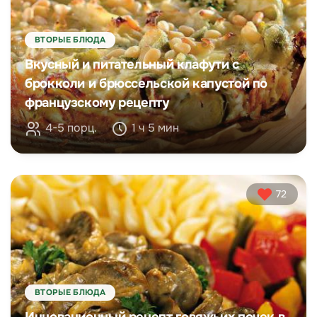
ВТОРЫЕ БЛЮДА
Вкусный и питательный клафути с
брокколи и брюссельской капустой по
французскому рецепту
4-5 порц.
1 ч 5 мин
72
ВТОРЫЕ БЛЮДА