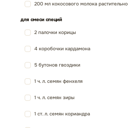
200 мл кокосового молока растительн
для смеси специй
2 палочки корицы
4 коробочки кардамона
5 бутонов гвоздики
1 ч. л. семян фенхеля
1 ч. л. семян зиры
1 ст. л. семян кориандра