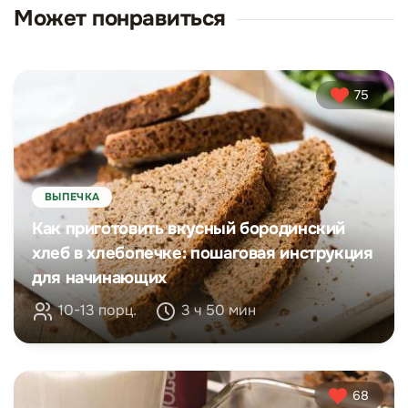
Может понравиться
75
ВЫПЕЧКА
Как приготовить вкусный бородинский
хлеб в хлебопечке: пошаговая инструкция
для начинающих
10-13 порц.
3 ч 50 мин
68