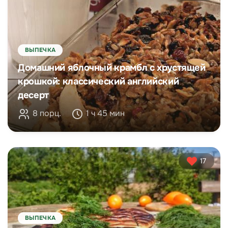
ВЫПЕЧКА
Домашний яблочный крамбл с хрустящей
крошкой: классический английский
десерт
8 порц.
1 ч 45 мин
17
ВЫПЕЧКА