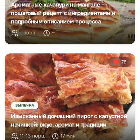
Ароматные хачапури на мангале -
пошаговый рецепт с ингредиентами и
подробным описанием процесса
- порц.
~
78
ВЫПЕЧКА
Изысканный домашний пирог с капустной
начинкой: вкус, аромат и традиции
11-13 порц.
17 мин