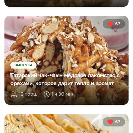
63
ВЫПЕЧКА
Татарский чак-чак - медовое лакомство с
орехами, которое дарит тепло и аромат
12 порц.
1 ч 30 мин
63