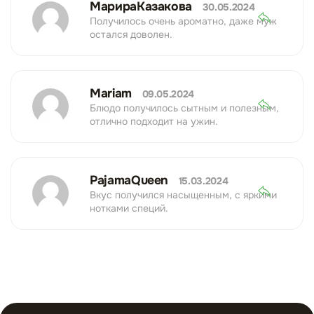
МарираКазакова
30.05.2024
Получилось очень ароматно, даже муж
остался доволен.
Mariam
09.05.2024
Блюдо получилось сытным и полезным,
отлично подходит на ужин.
PajamaQueen
15.03.2024
Вкус получился насыщенным, с яркими
нотками специй.