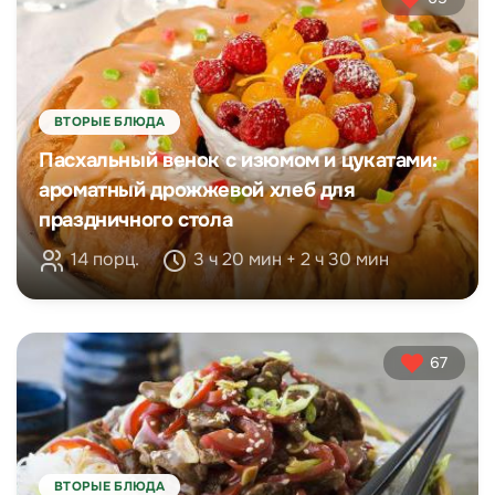
ВТОРЫЕ БЛЮДА
Пасхальный венок с изюмом и цукатами:
ароматный дрожжевой хлеб для
праздничного стола
14 порц.
3 ч 20 мин + 2 ч 30 мин
67
ВТОРЫЕ БЛЮДА