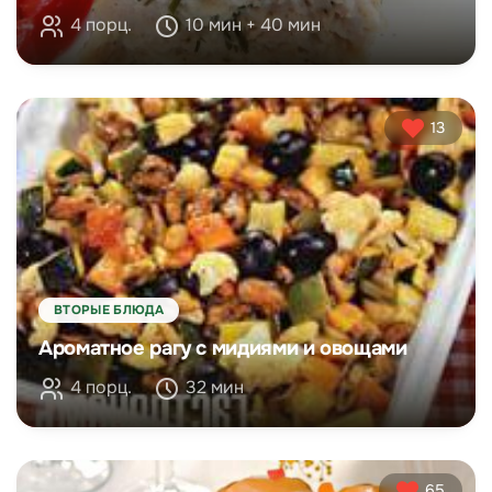
4 порц.
10 мин + 40 мин
13
ВТОРЫЕ БЛЮДА
Ароматное рагу с мидиями и овощами
4 порц.
32 мин
65