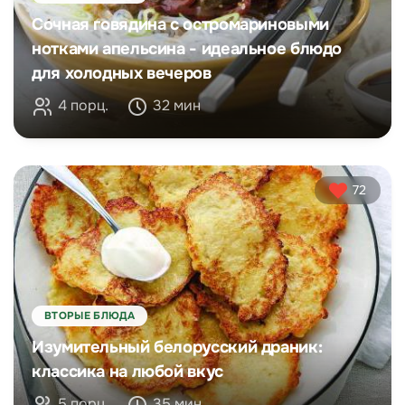
Сочная говядина с остромариновыми
нотками апельсина - идеальное блюдо
для холодных вечеров
4 порц.
32 мин
72
ВТОРЫЕ БЛЮДА
Изумительный белорусский драник:
классика на любой вкус
5 порц.
35 мин