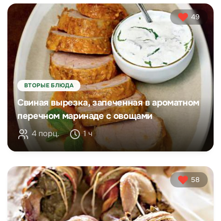
49
ВТОРЫЕ БЛЮДА
Свиная вырезка, запеченная в ароматном
перечном маринаде с овощами
4 порц.
1 ч
58