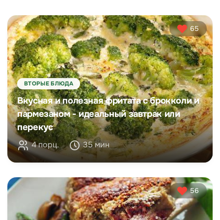
65
ВТОРЫЕ БЛЮДА
Вкусная и полезная фритата с брокколи и
пармезаном - идеальный завтрак или
перекус
4 порц.
35 мин
56