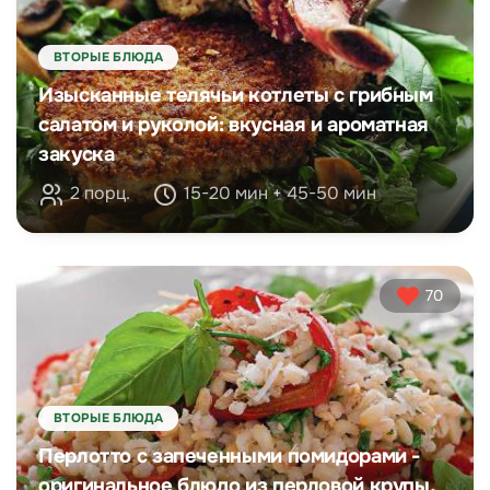
ВТОРЫЕ БЛЮДА
Изысканные телячьи котлеты с грибным
салатом и руколой: вкусная и ароматная
закуска
2 порц.
15-20 мин + 45-50 мин
70
ВТОРЫЕ БЛЮДА
Перлотто с запеченными помидорами -
оригинальное блюдо из перловой крупы,