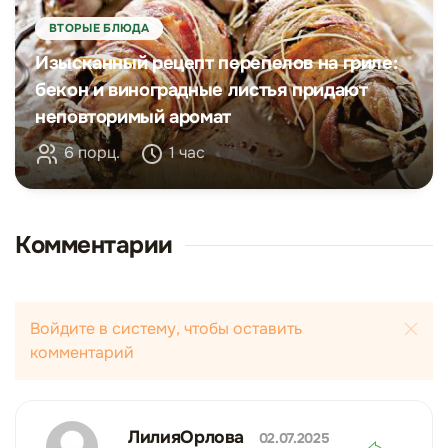
ВТОРЫЕ БЛЮДА
Изысканный рецепт перепелов на гриле:
бекон и виноградные листья придают
неповторимый аромат
6 порц.
1 час
Комментарии
Войдите в систему, чтобы оставить
комментарий
ЛилияОрлова
02.07.2025