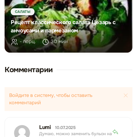
САЛАТЫ
Рецепт классического салата Цезарь с
анчоусами и пармезаном
- порц.
30 мин
Комментарии
Войдите в систему, чтобы оставить
комментарий
Lumi
10.07.2025
Думаю, можно заменить бульон на