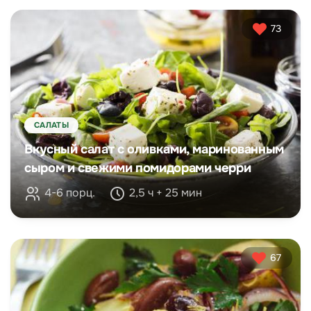
73
САЛАТЫ
Вкусный салат с оливками, маринованным
сыром и свежими помидорами черри
4-6 порц.
2,5 ч + 25 мин
67