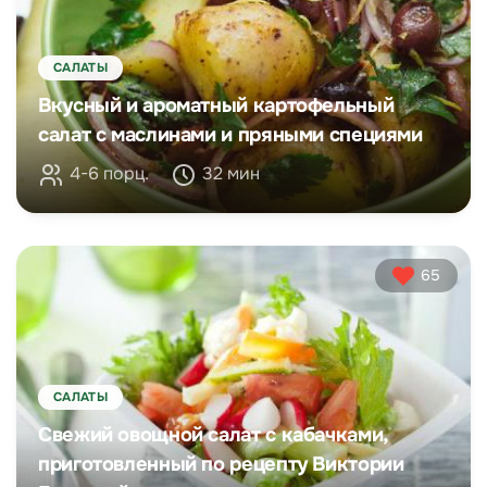
САЛАТЫ
Вкусный и ароматный картофельный
салат с маслинами и пряными специями
4-6 порц.
32 мин
65
САЛАТЫ
Свежий овощной салат с кабачками,
приготовленный по рецепту Виктории