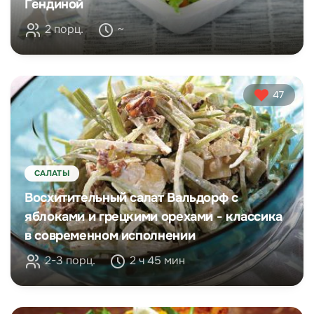
Гендиной
2 порц.
~
47
САЛАТЫ
Восхитительный салат Вальдорф с
яблоками и грецкими орехами - классика
в современном исполнении
2-3 порц.
2 ч 45 мин