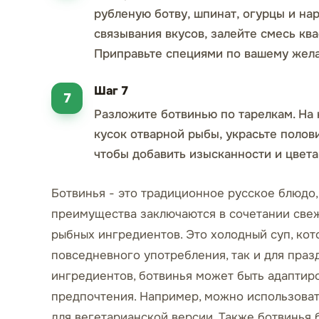
рубленую ботву, шпинат, огурцы и на
связывания вкусов, залейте смесь кв
Приправьте специями по вашему жела
Шаг 7
Разложите ботвинью по тарелкам. На
кусок отварной рыбы, украсьте поло
чтобы добавить изысканности и цвета
Ботвинья - это традиционное русское блюдо,
преимущества заключаются в сочетании све
рыбных ингредиентов. Это холодный суп, кот
повседневного употребления, так и для праз
ингредиентов, ботвинья может быть адаптир
предпочтения. Например, можно использоват
для вегетарианской версии. Также ботвинья