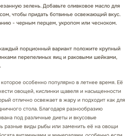
резанную зелень. Добавьте оливковое масло для
асом, чтобы придать ботвинье освежающий вкус.
нию - черным перцем, укропом или чесноком.
 каждый порционный вариант положите крупный
винками перепелиных яиц и раковыми шейками,
.
 которое особенно популярно в летнее время. Её
жести овощей, кислинки щавеля и насыщенности
орый отлично освежает в жару и подходит как для
дничного стола. Благодаря разнообразию
ована под различные диеты и вкусовые
ь разные виды рыбы или заменить её на овощи
 богата витаминами и минералами, особенно если