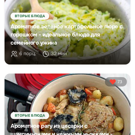
ВТОРЫЕ БЛЮДА
Ароматное зеленое картофельное пюре с
горошком - идеальное блюдо для
семейного ужина
6 порц.
32 мин
73
ВТОРЫЕ БЛЮДА
Ароматное рагу из цесарки с
шампиньонами и нежными ньокками -