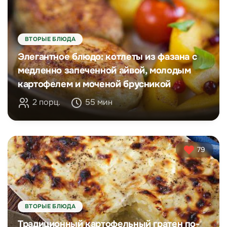
ВТОРЫЕ БЛЮДА
Элегантное блюдо: котлеты из фазана с
медленно запеченной айвой, молодым
картофелем и моченой брусникой
2 порц.
55 мин
79
ВТОРЫЕ БЛЮДА
Традиционный картофельный гратен по-