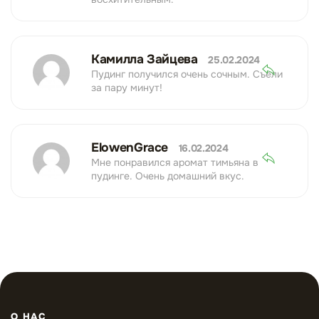
Камилла Зайцева
25.02.2024
Пудинг получился очень сочным. Съели
за пару минут!
ElowenGrace
16.02.2024
Мне понравился аромат тимьяна в
пудинге. Очень домашний вкус.
О НАС