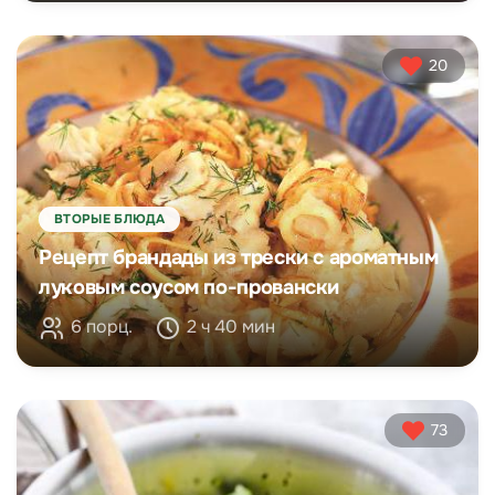
20
ВТОРЫЕ БЛЮДА
Рецепт брандады из трески с ароматным
луковым соусом по-провански
6 порц.
2 ч 40 мин
73