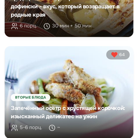
дофински - вкус, который возвращает в
родные края
6 порц.
30 мин + 50 мин
64
ВТОРЫЕ БЛЮДА
Запечённый осётр с хрустящей корочкой:
изысканный деликатес на ужин
5-6 порц.
~