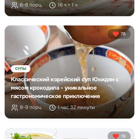
6-8 порц.
16 ч + 1 ч
78
СУПЫ
Классический корейский суп Юкидян с
мясом крокодила - уникальное
гастрономическое приключение
8-9 порц.
1 час 32 минуты
78