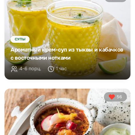
СУПЫ
Ароматный крем-суп из тыквы и кабачков
с восточными нотками
4-6 порц.
1 час
56