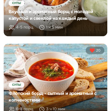
СУПЫ
Вкусный и ароматный борщ с молодой
капустой и свеклой на каждый день
4-5 порц.
1 ч 5 мин
20
СУПЫ
Флотский борщ - сытный и ароматный с
копченостями
6-8 порц.
3 ч 10 мин