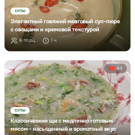
СУПЫ
Элегантный говяжий мозговый суп-пюре
с овощами и кремовой текстурой
6 порц.
1 ч
63
СУПЫ
Классические щи с медленно готовым
мясом - насыщенный и ароматный вкус