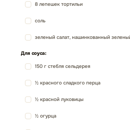
8 лепешек тортильи
соль
зеленый салат, нашинкованный зеленый
Для соуса:
150 г стебля сельдерея
½ красного сладкого перца
½ красной луковицы
½ огурца