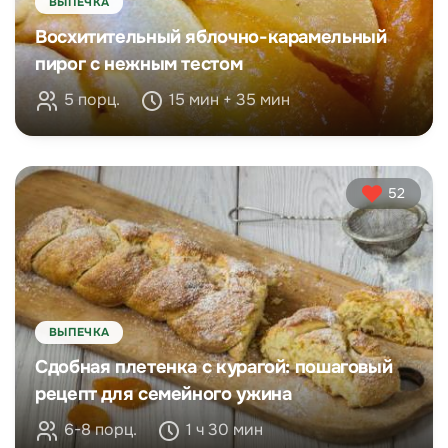
ВЫПЕЧКА
Восхитительный яблочно-карамельный
пирог с нежным тестом
5 порц.
15 мин + 35 мин
52
ВЫПЕЧКА
Сдобная плетенка с курагой: пошаговый
рецепт для семейного ужина
6-8 порц.
1 ч 30 мин