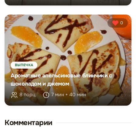
0
ВЫПЕЧКА
Ароматные апельсиновые блинчики с
шоколадом и джемом
8 порц.
7 мин + 40 мин
Комментарии