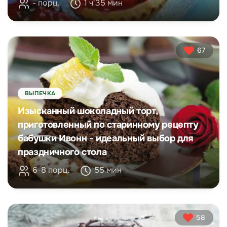
- порц.
1 ч 35 мин
67
ВЫПЕЧКА
Изысканный шоколадный торт,
приготовленный по старинному рецепту
бабушки Ивонн - идеальный выбор для
праздничного стола
6-8 порц.
55 мин
58