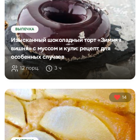
ВЫПЕЧКА
Изысканный шоколадный торт «Зимняя
вишня» с муссом и кули: рецепт для
особенных случаев
12 порц.
3 ч
14