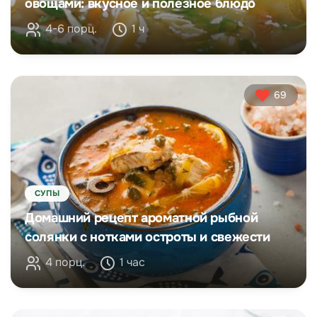
овощами: вкусное и полезное блюдо
4-6 порц.
1 ч
69
СУПЫ
Домашний рецепт ароматной рыбной
солянки с нотками остроты и свежести
4 порц.
1 час