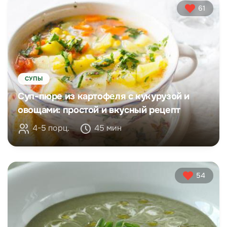
61
СУПЫ
Суп-пюре из картофеля с кукурузой и
овощами: простой и вкусный рецепт
4-5 порц.
45 мин
54