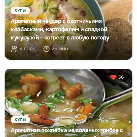
СУПЫ
Ароматный чаудер с охотничьими
колбасками, картофелем и сладкой
кукурузой - согреет в любую погоду
4 порц.
25 мин
56
СУПЫ
Ароматная похлебка из соленых грибов с