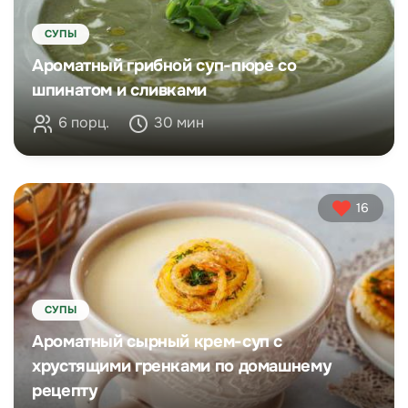
СУПЫ
Ароматный грибной суп-пюре со
шпинатом и сливками
6 порц.
30 мин
16
СУПЫ
Ароматный сырный крем-суп с
хрустящими гренками по домашнему
рецепту