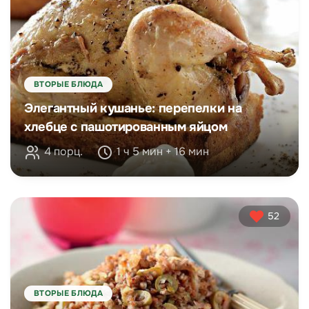
ВТОРЫЕ БЛЮДА
Элегантный кушанье: перепелки на
хлебце с пашотированным яйцом
4 порц.
1 ч 5 мин + 16 мин
52
ВТОРЫЕ БЛЮДА