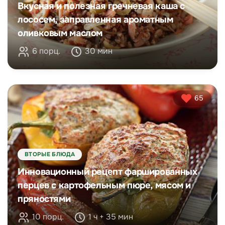
Вкусная и полезная гречневая каша с
лососем, заправленная ароматным
оливковым маслом
6 порц.
30 мин
65
ВТОРЫЕ БЛЮДА
Инновационный рецепт фаршированных
перцев с картофельным пюре, мясом и
пряностями
10 порц.
1 ч + 35 мин