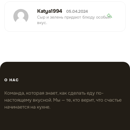
Katya1994
05.04.2024
Сыр и зелень придают блюду особый
вкус.
О НАС
Команда, которая знает, как сделать еду по-
настоящему вкусной. Мы — те, кто верит, что счастье
начинается на кухне.