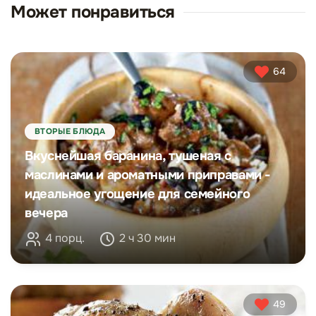
Может понравиться
64
ВТОРЫЕ БЛЮДА
Вкуснейшая баранина, тушеная с
маслинами и ароматными приправами -
идеальное угощение для семейного
вечера
4 порц.
2 ч 30 мин
49