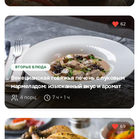
62
ВТОРЫЕ БЛЮДА
Венецианская говяжья печень с луковым
мармеладом: изысканный вкус и аромат
4 порц.
7 ч + 1 ч
69