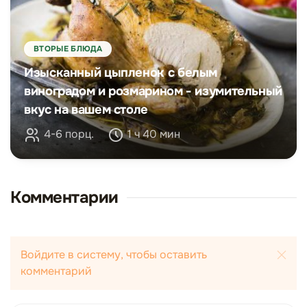
ВТОРЫЕ БЛЮДА
Изысканный цыпленок с белым
виноградом и розмарином - изумительный
вкус на вашем столе
4-6 порц.
1 ч 40 мин
Комментарии
Войдите в систему, чтобы оставить
комментарий