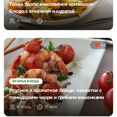
Толма Удоги: изысканное армянское
блюдо с ягненком и курагой
4 порц.
~
58
ВТОРЫЕ БЛЮДА
Вкусное и ароматное блюдо: креветки с
помидорами черри и грибами вешенками
6 порц.
15 мин