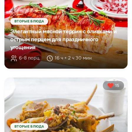
ВТОРЫЕ БЛЮДА
Элегантный мясной террин с оливками и
острым перцем для праздничного
угощения
6-8 порц.
16 ч + 2 ч 30 мин
15
ВТОРЫЕ БЛЮДА