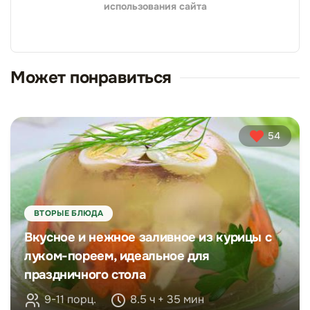
использования сайта
Может понравиться
54
ВТОРЫЕ БЛЮДА
Вкусное и нежное заливное из курицы с
луком-пореем, идеальное для
праздничного стола
9-11 порц.
8.5 ч + 35 мин