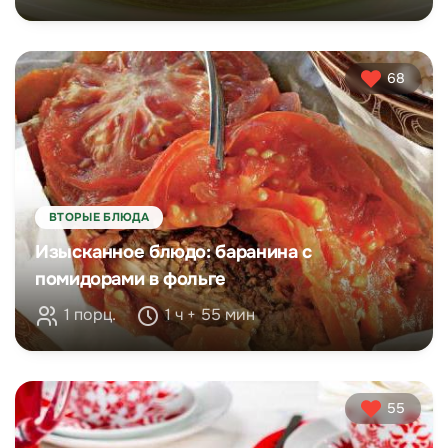
68
ВТОРЫЕ БЛЮДА
Изысканное блюдо: баранина с
помидорами в фольге
1 порц.
1 ч + 55 мин
55