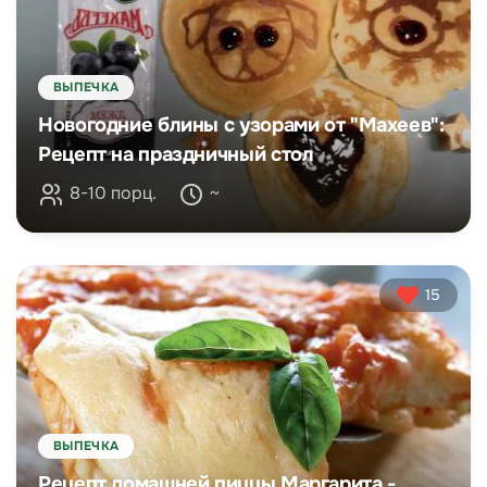
ВЫПЕЧКА
Новогодние блины с узорами от "Махеев":
Рецепт на праздничный стол
8-10 порц.
~
15
ВЫПЕЧКА
Рецепт домашней пиццы Маргарита -