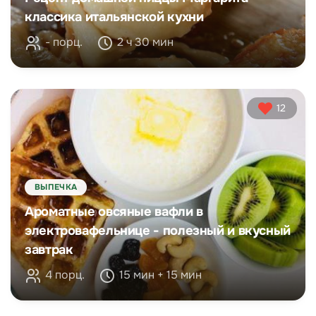
классика итальянской кухни
- порц.
2 ч 30 мин
12
ВЫПЕЧКА
Ароматные овсяные вафли в
электровафельнице - полезный и вкусный
завтрак
4 порц.
15 мин + 15 мин