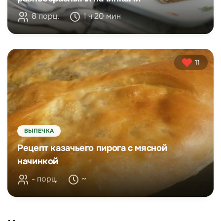
8 порц.
1 ч 20 мин
11
ВЫПЕЧКА
Рецепт казачьего пирога с мясной
начинкой
- порц.
~