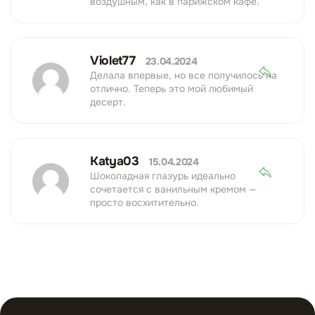
воздушным, как в парижском кафе.
Violet77
23.04.2024
Делала впервые, но все получилось на
отлично. Теперь это мой любимый
десерт.
Katya03
15.04.2024
Шоколадная глазурь идеально
сочетается с ванильным кремом —
просто восхитительно.