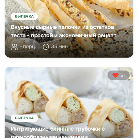
ВЫПЕЧКА
Вкусные сырные палочки из остатков
теста - простой и экономичный рецепт
- порц.
35 мин
61
ВЫПЕЧКА
Интригующие блинные трубочки с
разнообразными начинками