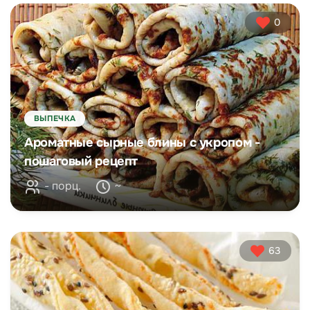
0
ВЫПЕЧКА
Ароматные сырные блины с укропом -
пошаговый рецепт
- порц.
~
63