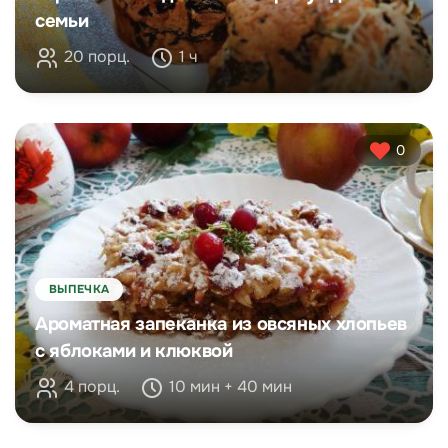
семьи
20 порц.
1 ч
0
ВЫПЕЧКА
Ароматная запеканка из овсяных хлопьев
с яблоками и клюквой
4 порц.
10 мин + 40 мин