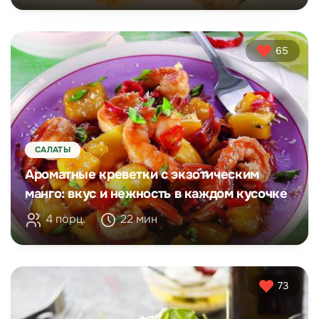
65
САЛАТЫ
Ароматные креветки с экзотическим
манго: вкус и нежность в каждом кусочке
4 порц.
22 мин
73