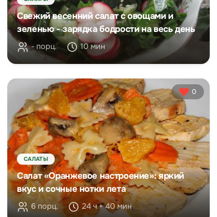
Свежий весенний салат с овощами и
зеленью - зарядка бодрости на весь день
- порц.
10 мин
0
САЛАТЫ
Салат «Оранжевое настроение»: яркий
вкус и сочные нотки лета
6 порц.
24 ч + 40 мин