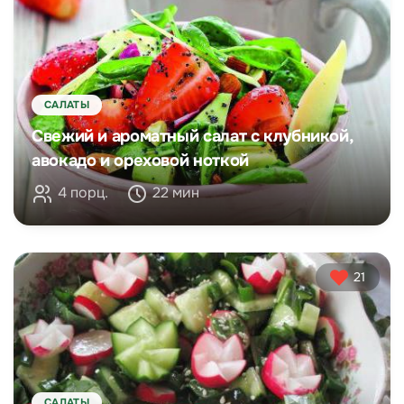
САЛАТЫ
Свежий и ароматный салат с клубникой,
авокадо и ореховой ноткой
4 порц.
22 мин
21
САЛАТЫ