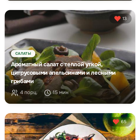
13
САЛАТЫ
Ароматный салат с теплой уткой,
цитрусовыми апельсинами и лесными
грибами
4 порц.
15 мин
65