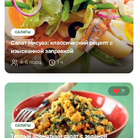
САЛАТЫ
Салат Нисуаз: классический рецепт с
изысканной заправкой
4-6 порц.
1 ч
71
САЛАТЫ
Теплый ароматный салат с зеленой