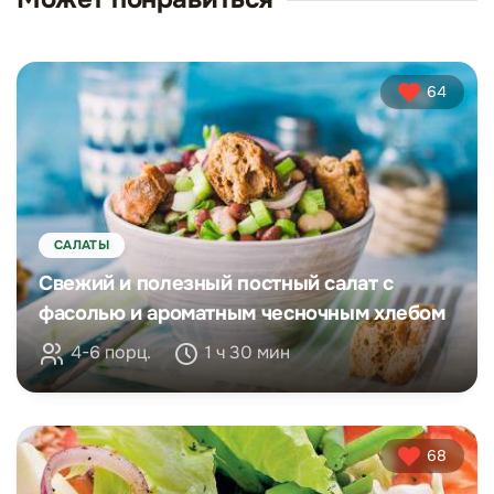
64
САЛАТЫ
Свежий и полезный постный салат с
фасолью и ароматным чесночным хлебом
4-6 порц.
1 ч 30 мин
68