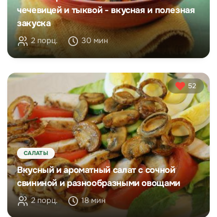
чечевицей и тыквой - вкусная и полезная
закуска
2 порц.
30 мин
52
САЛАТЫ
Вкусный и ароматный салат с сочной
свининой и разнообразными овощами
2 порц.
18 мин