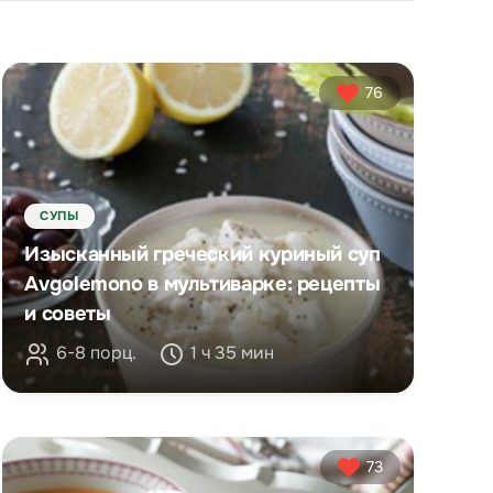
76
СУПЫ
Изысканный греческий куриный суп
Аvgolemono в мультиварке: рецепты
и советы
6-8 порц.
1 ч 35 мин
73