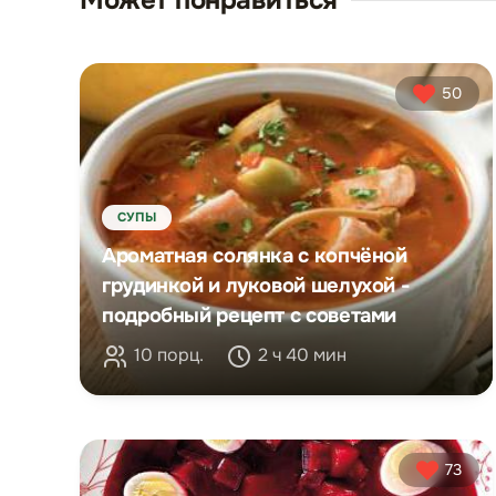
Может понравиться
50
СУПЫ
Ароматная солянка с копчёной
грудинкой и луковой шелухой -
подробный рецепт с советами
10 порц.
2 ч 40 мин
73