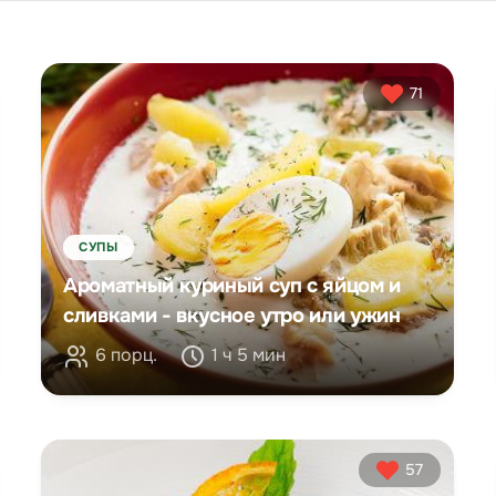
71
СУПЫ
Ароматный куриный суп с яйцом и
сливками - вкусное утро или ужин
6 порц.
1 ч 5 мин
57