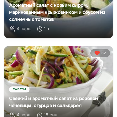
Ароматный салат с козьим сыром,
маринованным крыжовником и соусом из
солнечных томатов
4 порц.
1 ч
62
САЛАТЫ
Свежий и ароматный салат из розовой
чечевицы, огурцов и сельдерея
4 порц.
15 мин