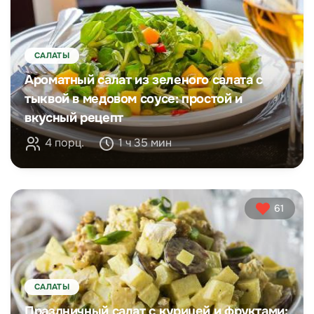
САЛАТЫ
Ароматный салат из зеленого салата с
тыквой в медовом соусе: простой и
вкусный рецепт
4 порц.
1 ч 35 мин
61
САЛАТЫ
Праздничный салат с курицей и фруктами: