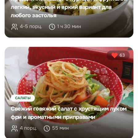
легкий, вкусный и яркий вариант для
любого застолья
4-5 порц.
1 ч 30 мин
63
САЛАТЫ
Свежий говяжий салат с хрустящим луком
фри и ароматными приправами
4 порц.
55 мин