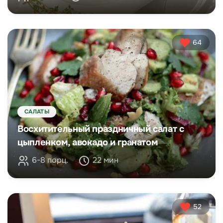
64
САЛАТЫ
Восхитительный праздничный салат с
цыпленком, авокадо и гранатом
6-8 порц.
22 мин
52