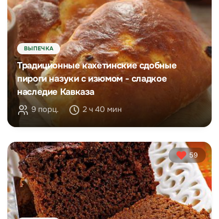
ВЫПЕЧКА
Традиционные кахетинские сдобные
пироги назуки с изюмом - сладкое
наследие Кавказа
9 порц.
2 ч 40 мин
59