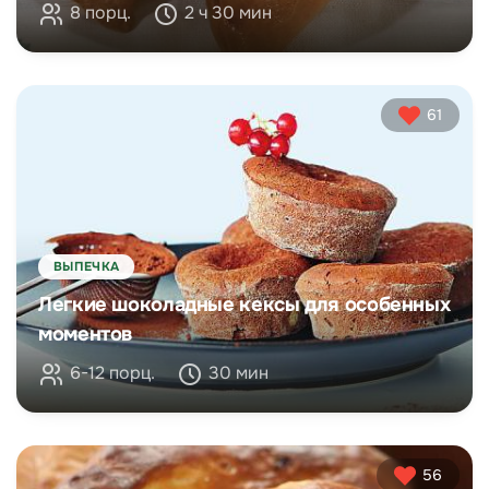
8 порц.
2 ч 30 мин
61
ВЫПЕЧКА
Легкие шоколадные кексы для особенных
моментов
6-12 порц.
30 мин
56