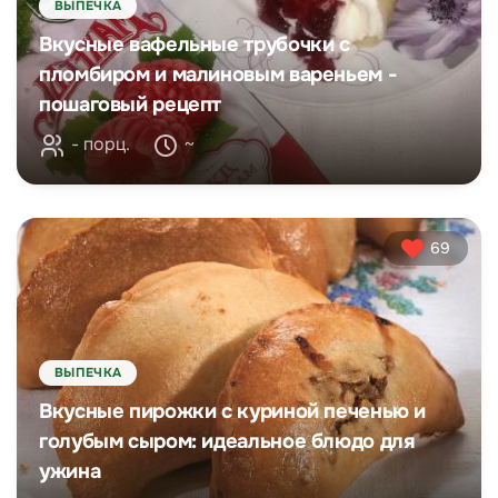
ВЫПЕЧКА
Вкусные вафельные трубочки с
пломбиром и малиновым вареньем -
пошаговый рецепт
- порц.
~
69
ВЫПЕЧКА
Вкусные пирожки с куриной печенью и
голубым сыром: идеальное блюдо для
ужина