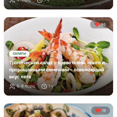
66
САЛАТЫ
Тропический салат с креветками, манго и
пророщенными семенами - освежающий
вкус лета
6-8 порц.
1 ч
19