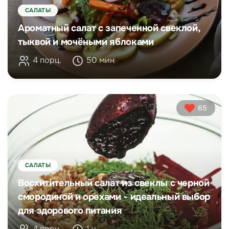
САЛАТЫ
Ароматный салат с запеченной свеклой,
тыквой и мочёными яблоками
4 порц.
50 мин
65
САЛАТЫ
Восхитительный салат из свеклы с черной
смородиной и орехами - идеальный выбор
для здорового питания
4 порц.
1 ч