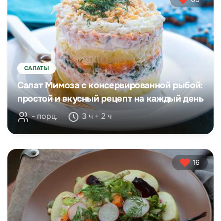
САЛАТЫ
Салат Мимоза с консервированной рыбой:
простой и вкусный рецепт на каждый день
- порц.
3 ч + 2 ч
16