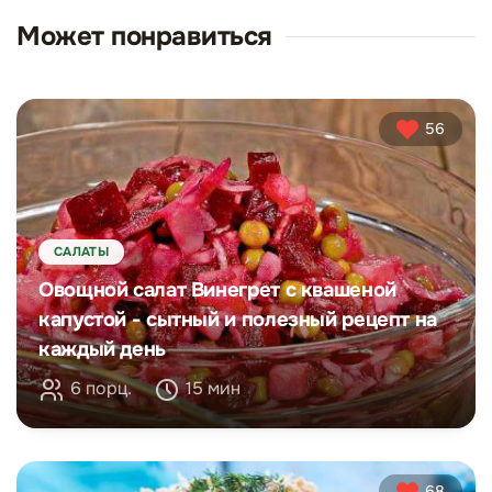
Может понравиться
56
САЛАТЫ
Овощной салат Винегрет с квашеной
капустой - сытный и полезный рецепт на
каждый день
6 порц.
15 мин
68