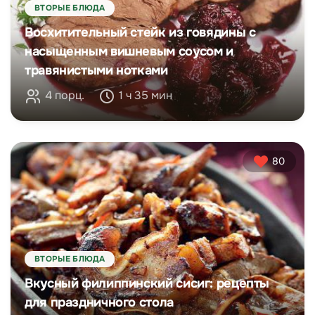
ВТОРЫЕ БЛЮДА
Восхитительный стейк из говядины с
насыщенным вишневым соусом и
травянистыми нотками
4 порц.
1 ч 35 мин
80
ВТОРЫЕ БЛЮДА
Вкусный филиппинский сисиг: рецепты
для праздничного стола