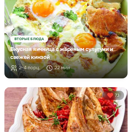
ВТОРЫЕ БЛЮДА
Вкусная яичница с жареным сулугуни и
свежей кинзой
2-4 порц.
22 мин
73