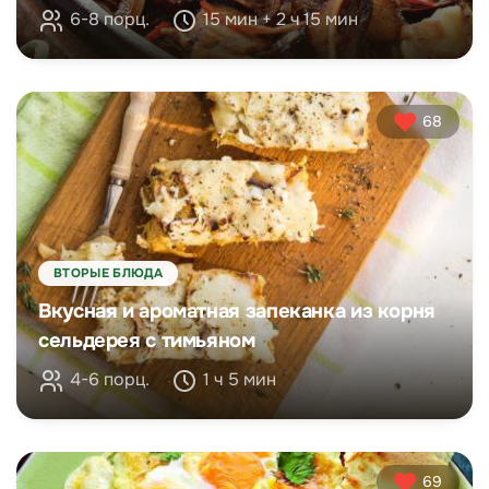
6-8 порц.
15 мин + 2 ч 15 мин
68
ВТОРЫЕ БЛЮДА
Вкусная и ароматная запеканка из корня
сельдерея с тимьяном
4-6 порц.
1 ч 5 мин
69