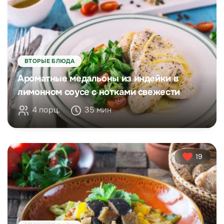
ВТОРЫЕ БЛЮДА
Ароматные медальоны из индейки в
лимонном соусе с нотками свежести
4 порц.
35 мин
19