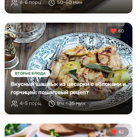
4-6 порц.
50-60 мин
60
ВТОРЫЕ БЛЮДА
Вкусный шашлык из цесарки с яблоками и
горчицей: пошаговый рецепт
4-5 порц.
8 ч + 35 мин
62