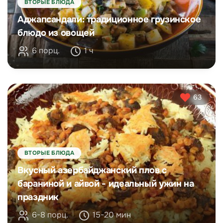
ВТОРЫЕ БЛЮДА
Аджапсандали: традиционное грузинское
блюдо из овощей
6 порц.
1 ч
63
ВТОРЫЕ БЛЮДА
Вкусный азербайджанский плов с
бараниной и айвой - идеальный ужин на
праздник
6-8 порц.
15-20 мин