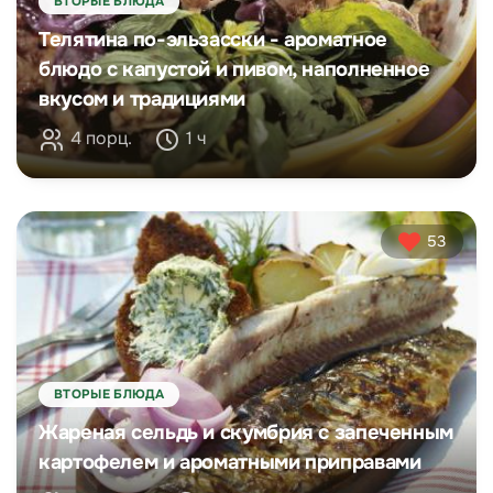
ВТОРЫЕ БЛЮДА
Телятина по-эльзасски - ароматное
блюдо с капустой и пивом, наполненное
вкусом и традициями
4 порц.
1 ч
53
ВТОРЫЕ БЛЮДА
Жареная сельдь и скумбрия с запеченным
картофелем и ароматными приправами