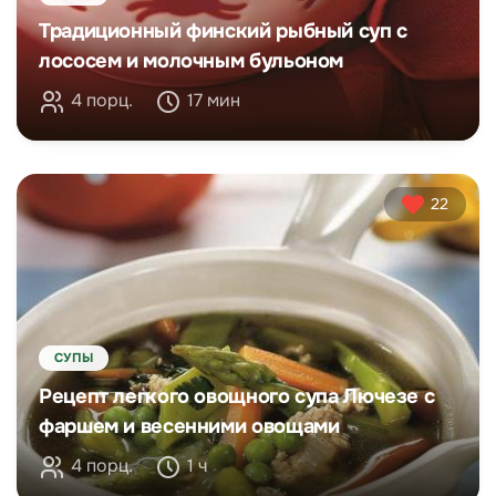
Традиционный финский рыбный суп с
лососем и молочным бульоном
4 порц.
17 мин
22
СУПЫ
Рецепт легкого овощного супа Лючезе с
фаршем и весенними овощами
4 порц.
1 ч