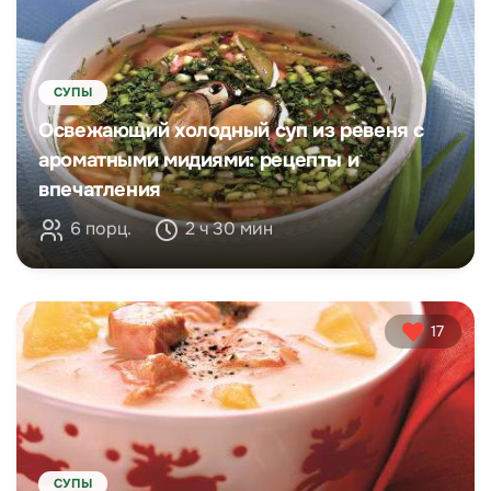
СУПЫ
Освежающий холодный суп из ревеня с
ароматными мидиями: рецепты и
впечатления
6 порц.
2 ч 30 мин
17
СУПЫ