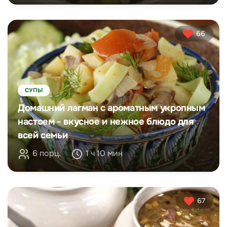
66
СУПЫ
Домашний лагман с ароматным укропным
настоем - вкусное и нежное блюдо для
всей семьи
6 порц.
1 ч 10 мин
67