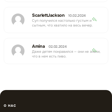
ScarlettJackson
10.02.2024
Суп получился настолько густым и
сытным, что хватило на весь вечер.
Amina
02.02.2024
Даже детям понравился — они не знали,
что в нем есть пиво.
О НАС