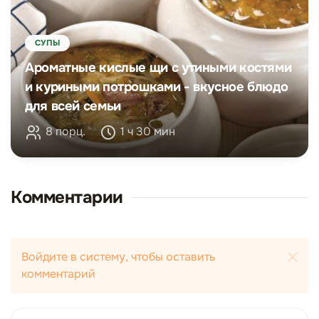
СУПЫ
Ароматные кислые щи с утиными костями
и куриными потрошками - вкусное блюдо
для всей семьи
8 порц.
1 ч 30 мин
Комментарии
Войдите в систему, чтобы оставить
комментарий