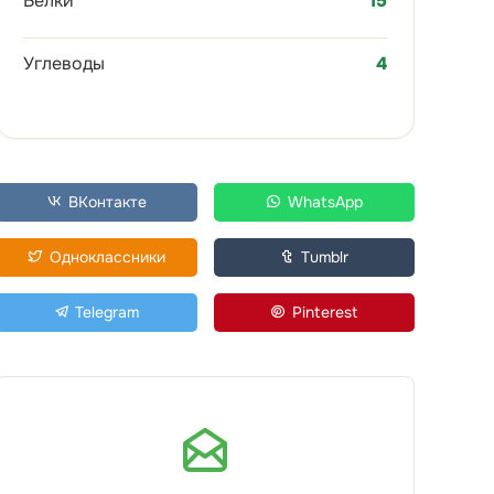
Белки
15
Углеводы
4
ВКонтакте
WhatsApp
Одноклассники
Tumblr
Telegram
Pinterest