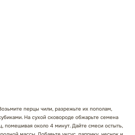
 Возьмите перцы чили, разрежьте их пополам,
кубиками. На сухой сковороде обжарьте семена
ц, помешивая около 4 минут. Дайте смеси остыть,
родной массы. Добавьте уксус, паприку, чеснок и