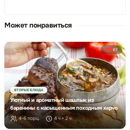
Может понравиться
67
ВТОРЫЕ БЛЮДА
Уютный и ароматный шашлык из
баранины с насыщенным походным харчо
4-6 порц.
4 ч + 2 ч