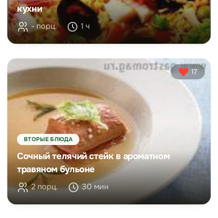
кухни
- порц.
1 ч
17
ВТОРЫЕ БЛЮДА
Сочный телячий стейк в ароматном
травяном бульоне
2 порц.
30 мин