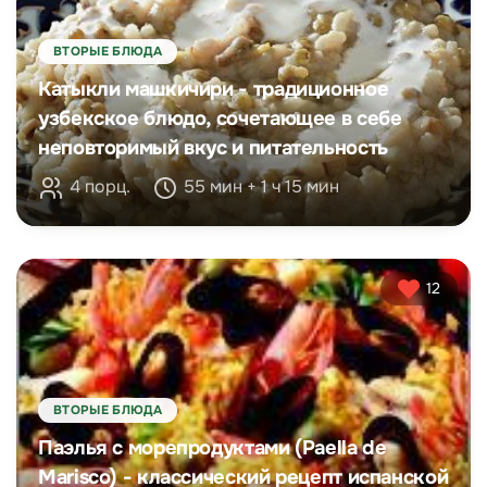
ВТОРЫЕ БЛЮДА
Катыкли машкичири - традиционное
узбекское блюдо, сочетающее в себе
неповторимый вкус и питательность
4 порц.
55 мин + 1 ч 15 мин
12
ВТОРЫЕ БЛЮДА
Паэлья с морепродуктами (Paella de
Marisco) - классический рецепт испанской