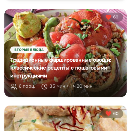
69
ВТОРЫЕ БЛЮДА
Традиционные фаршированные овощи:
классические рецепты с пошаговыми
инструкциями
6 порц.
35 мин + 1 ч 20 мин
60