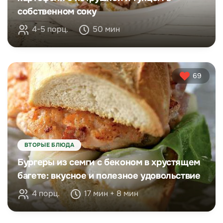
собственном соку
4-5 порц.
50 мин
69
ВТОРЫЕ БЛЮДА
Бургеры из семги с беконом в хрустящем
багете: вкусное и полезное удовольствие
4 порц.
17 мин + 8 мин