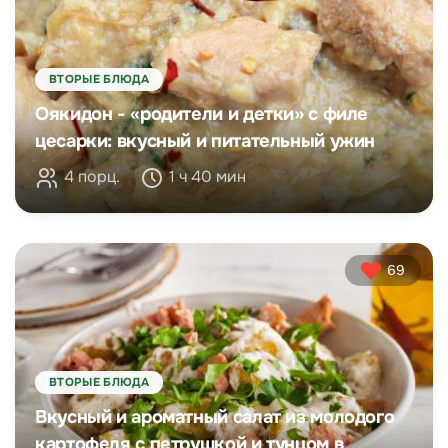
ВТОРЫЕ БЛЮДА
Оякидон - «родители и детки» с филе
цесарки: вкусный и питательный ужин
4 порц.
1 ч 40 мин
69
ВТОРЫЕ БЛЮДА
Вкусный и ароматный салат из молодого
картофеля с петрушкой и тунцом в