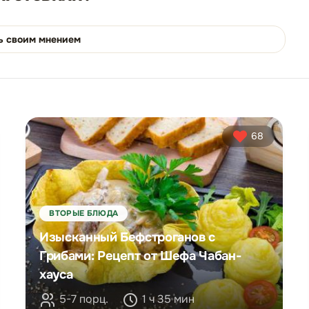
ь своим мнением
68
ВТОРЫЕ БЛЮДА
Изысканный Бефстроганов с
Грибами: Рецепт от Шефа Чабан-
хауса
5-7 порц.
1 ч 35 мин