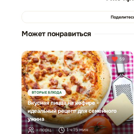
Поделитес
Может понравиться
59
ВТОРЫЕ БЛЮДА
Вкусная пицца на кефире -
идеальный рецепт для семейного
ужина
- порц.
1 ч 15 мин