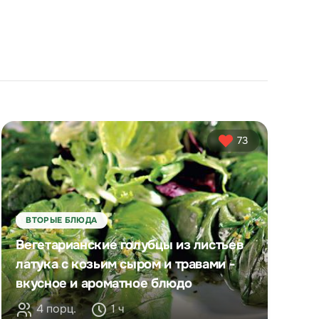
73
ВТОРЫЕ БЛЮДА
Вегетарианские голубцы из листьев
латука с козьим сыром и травами -
вкусное и ароматное блюдо
4 порц.
1 ч