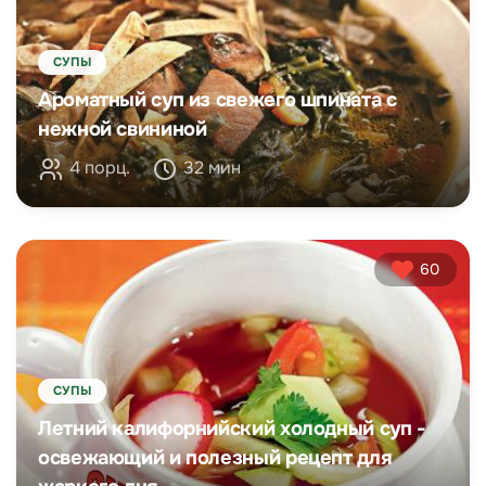
СУПЫ
Ароматный суп из свежего шпината с
нежной свининой
4 порц.
32 мин
60
СУПЫ
Летний калифорнийский холодный суп -
освежающий и полезный рецепт для