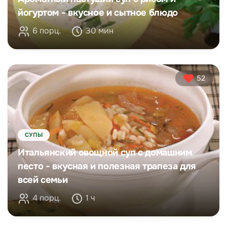
йогуртом - вкусное и сытное блюдо
6 порц.
30 мин
52
СУПЫ
Итальянский овощной суп с домашним
песто - вкусная и полезная трапеза для
всей семьи
4 порц.
1 ч