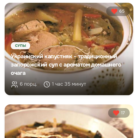
65
СУПЫ
Украинский капустняк - традиционный
запорожский суп с ароматом домашнего
очага
6 порц.
1 час 35 минут
17