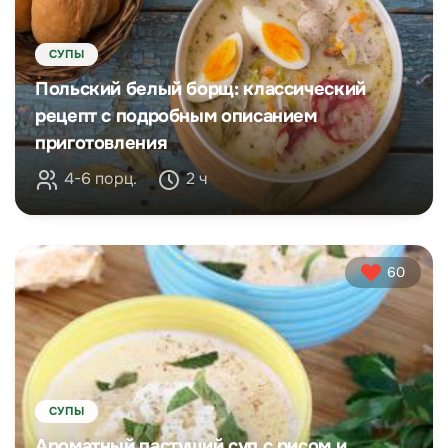
СУПЫ
Польский белый борщ: классический
рецепт с подробным описанием
приготовления
4-6 порц.
2 ч
60
СУПЫ
Ароматный пастуший суп с рисом и