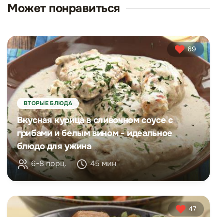
Может понравиться
69
ВТОРЫЕ БЛЮДА
Вкусная курица в сливочном соусе с
грибами и белым вином - идеальное
блюдо для ужина
6-8 порц.
45 мин
47