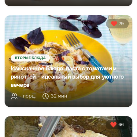
79
ВТОРЫЕ БЛЮДА
Изысканное блюдо: паста с томатами и
рикоттой - идеальный выбор для уютного
вечера
- порц.
32 мин
66