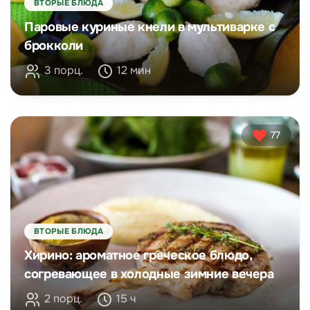
ВТОРЫЕ БЛЮДА
Паровые куриные кнели в мультиварке с
брокколи
3 порц.
12 мин
77
ВТОРЫЕ БЛЮДА
Хирино: ароматное греческое блюдо,
согревающее в холодные зимние вечера
2 порц.
15 ч