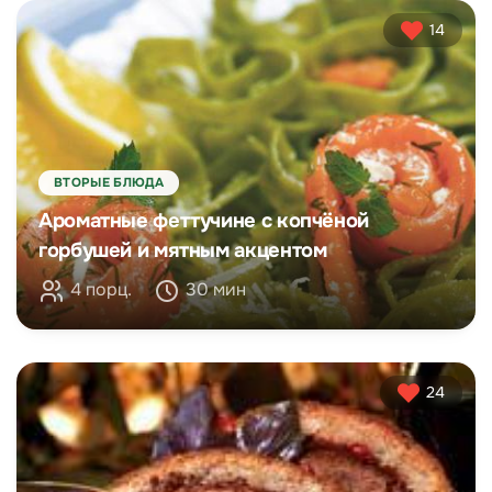
14
ВТОРЫЕ БЛЮДА
Ароматные феттучине с копчёной
горбушей и мятным акцентом
4 порц.
30 мин
24