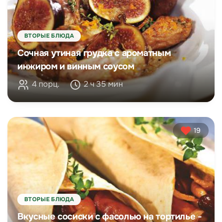
ВТОРЫЕ БЛЮДА
Сочная утиная грудка с ароматным
инжиром и винным соусом
4 порц.
2 ч 35 мин
19
ВТОРЫЕ БЛЮДА
Вкусные сосиски с фасолью на тортилье -