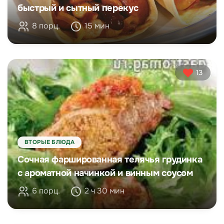
быстрый и сытный перекус
8 порц.
15 мин
13
ВТОРЫЕ БЛЮДА
Сочная фаршированная телячья грудинка
с ароматной начинкой и винным соусом
6 порц.
2 ч 30 мин