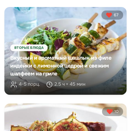
67
ВТОРЫЕ БЛЮДА
Вкусный и ароматный шашлык из филе
индейки с лимонной цедрой и свежим
шалфеем на гриле
4-5 порц.
2.5 ч + 45 мин
10